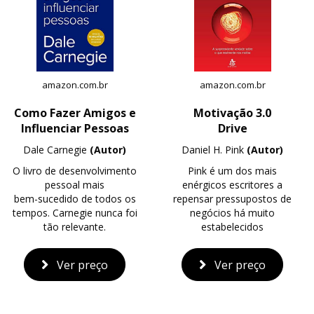
amazon.com.br
amazon.com.br
Como Fazer Amigos e
Motivação 3.0
Influenciar Pessoas
Drive
Dale Carnegie
(Autor)
Daniel H. Pink
(Autor)
O livro de desenvolvimento
Pink é um dos mais
pessoal mais
enérgicos escritores a
bem-sucedido de todos os
repensar pressupostos de
tempos. Carnegie nunca foi
negócios há muito
tão relevante.
estabelecidos
Ver preço
Ver preço