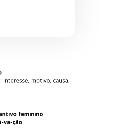
o
 interesse, motivo, causa,
antivo feminino
i-va-ção